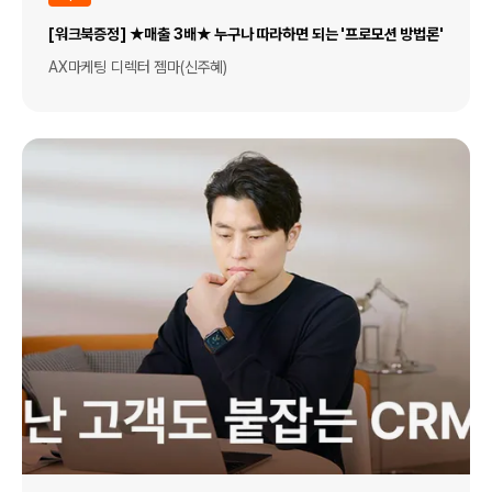
[워크북증정] ★매출 3배★ 누구나 따라하면 되는 '프로모션 방법론'
AX마케팅 디렉터 젬마(신주혜)