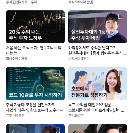
기법
(주식비법책 제공)
주식 전업투자자 - 주덕
주식트레이더 귤맨
처음 하는 주식 투자, 연 20% 수익
하락장에서도 수익만 난다고?
내는 법
실전투자대회 1등이 찝어주는 주식
투자 비법 대공개
절대수익 이재웅
대왕개미 홍인기
주식 자동화 코딩을 실전투자로
목표 수익률 매일 3%! 입문~
재밌게 배우기, 왕초보부터 고수까지
초보자를 위한 데이트레이딩(단타
매매)기법!
프로그램 동산
주식와이프