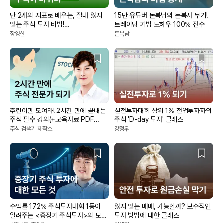
단 2개의 지표로 배우는, 절대 잃지
15만 유튜버 돈복남의 돈복사 무기!
않는 주식 투자 비법!
트레이딩 기법 노하우 100% 전수
한국은행에서도주식강의하는클라스
장영한
돈복남
주린이만 모여라! 2시간 만에 끝내는
실전투자대회 상위 1% 전업투자자의
주식 필수 강의(+교육자료 PDF
주식 'D-day 투자' 클래스
제공)
주식 검색기 제작소
강정우
수익률 172% 주식투자대회 1등이
잃지 않는 매매, 가능할까? 보수적인
알려주는 <중장기 주식투자>의 모든
투자 방법에 대한 클래스