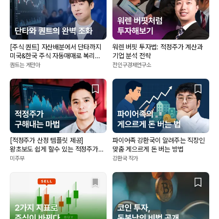
[주식 퀀트] 자산배분에서 단타까지
워렌 버핏 투자법: 적정주가 계산과
미국&한국 주식 자동매매로 복리
기업 분석 전략
수익내기
퀀트는 게만아
전인구경제연구소
[적정주가 산정 템플릿 제공]
파이어족 강환국이 알려주는 직장인
왕초보도 쉽게 할수 있는 적정주가
맞춤 게으르게 돈 버는 방법
계산법
미주부
강환국 작가