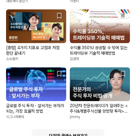
것
대왕개미 홍인기
이엔티
[종합] 4가지 지표로 고점과 저점
수익률 350%! 성공할 수 밖에 없는
판단 끝내기
트레이딩뷰 기술적 매매방법
소수몽키
김경목
글로벌 주식 투자 - 앞서가는 부자가
20년차 전문트레이더가 알려주는 <
되는, 가장 효율적 방법
주식&개별주식선물 양방향 투자>
그리고 시스템 트레이딩
시그니처투자
jimmy
더 많은 클래스 보러가기