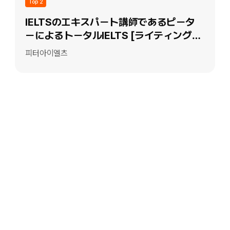
Top 2
IELTSのエキスパート講師であるピータ
ーによるトータルIELTS [ライティングエ
ッセイ]
피터아이엘츠