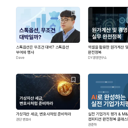
스톡옵션은 무조건 대박? 스톡옵션
엑셀을 활용한 원가계산 
부여와 행사
완전정복
Dave
DY경영연구소
가상자산 세금, 변호사처럼 준비하라
실전 기업가치 평가 & M
컴피티션 완전정복 클래스! 
권단 변호사
권준하