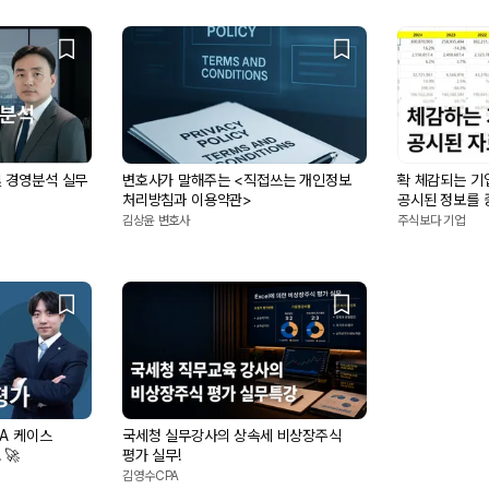
및 경영분석 실무
변호사가 말해주는 <직접쓰는 개인정보
확 체감되는 기
처리방침과 이용약관>
공시된 정보를 
김상윤 변호사
주식보다 기업
&A 케이스
국세청 실무강사의 상속세 비상장주식
🚀
평가 실무!
김영수CPA