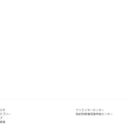
らせ
クリエイターセンター
テゴリー
知的財産権侵害申告センター
プ
環境