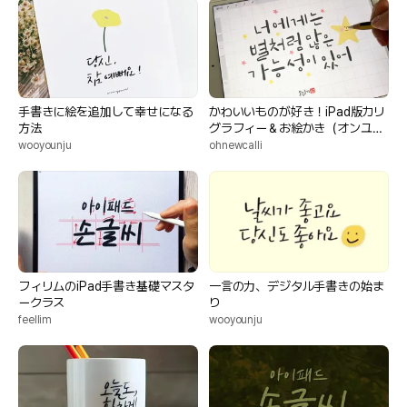
手書きに絵を追加して幸せになる
かわいいものが好き！iPad版カリ
方法
グラフィー＆お絵かき（オンユ
ー・グル）
wooyounju
ohnewcalli
フィリムのiPad手書き基礎マスタ
一言の力、デジタル手書きの始ま
ークラス
り
feellim
wooyounju