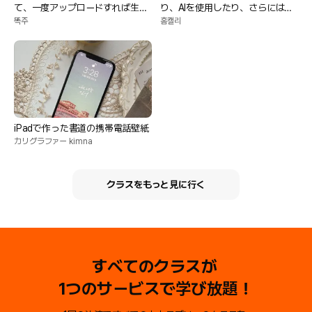
て、一度アップロードすれば生涯
り、AIを使用したり、さらには収
株式年金がもらえます
益化したりできます。
똑주
홈캘리
iPadで作った書道の携帯電話壁紙
カリグラファー kimna
クラスをもっと見に行く
すべてのクラスが
1つのサービスで学び放題！