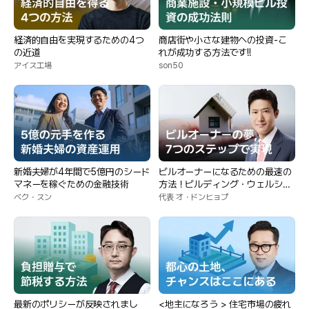
経済的自由を実現するための4つ
商店街や小さな建物への投資-こ
の近道
れが成功する方法です!!
アイス工場
son50
新婚夫婦が4年間で5億円のシード
ビルオーナーになるための最速の
マネーを稼ぐための金融技術
方法！ビルディング・ウェルシー
のビルオーナー向け7段階ロード
ベク・スン
代表 オ・ドンヒョプ
マップ！
最新のポリシーが反映されまし
<地主になろう > 住宅市場の疲れ