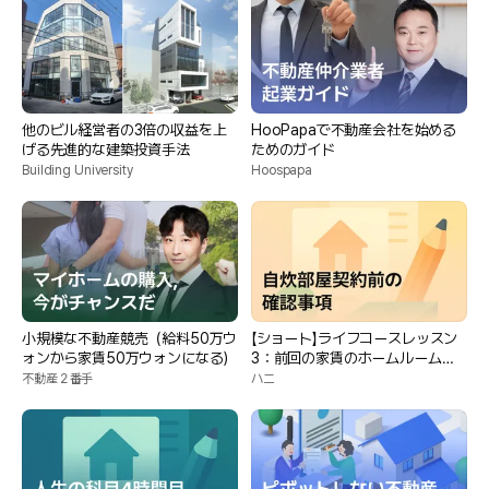
他のビル経営者の3倍の収益を上
HooPapaで不動産会社を始める
げる先進的な建築投資手法
ためのガイド
Building University
Hoospapa
小規模な不動産競売（給料50万ウ
【ショート】ライフコースレッスン
ォンから家賃50万ウォンになる）
3：前回の家賃のホームルーム契
約に関する注意事項
不動産２番手
ハニ