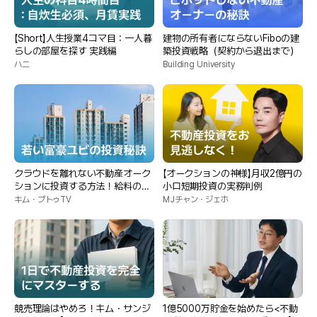
【Short】人生授業4コマ目：一人暮
建物の所有者にならないFiboの建
らしの部屋を探す 実践編
築投資戦略（契約から退出まで）
ハニ
Building University
クラウドを離れない不動産オーク
【オークションの神様】月収2億円の
ションに投資する方法！給料のあ
小口短期投資の実務判例
る金持ちはいません。
キム・ブトゥTV
MJチャン・ジェホ
競売理論はやめろ！キム・サンジ
1億5000万貯金を始めたら<不動