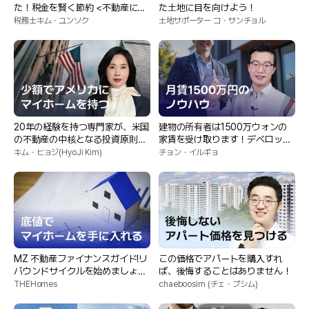
た！税金を賢く節約 <不動産に欠
た土地に目を向けよう！
かせない税務知識>
税務士キム・ユンソク
土地サポーター コ・サンチョル
20年の経験を持つ専門家が、米国
建物の所有者は1500万ウォンの
の不動産の中核となる投資原則を
家賃を受け取ります！デベロッパ
明らかにします
ーとして自分自身に挑戦
キム・ヒョジ(HyoJi Kim)
チョン・イルギョ
MZ 不動産ファイナンスガイド!リ
この価格でアパートを購入すれ
バウンドサイクルを始めましょ
ば、後悔することはありません！
う！
THEHomes
chaeboosim (チェ・ブシム)