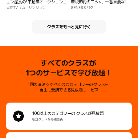
ュン船長の「不動産オークションの
産税節約のコツ>、一番重要な「税
秘密」がたった1日で終了しまし
金」を知らないとお金を失います！
大将TV キム・サンジュン
GENESIS パク
た！
クラスをもっと見に行く
すべてのクラスが
1つのサービスで学び放題！
1回の決済ですべてのカカテゴリーのクラスを
自由に受講できる見放題サービス
100以上のカテゴリーの
クラスが見放題
新規クラスを毎週更新