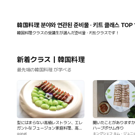
韓国料理 분야와 연관된 준비물 · 키트 클래스 TOP 
韓国料理クラスの受講生が選んだ준비물 · 키트クラスです！
新着クラス｜韓国料理
最先端の韓国料理 が学べる
型にはまらない高級レストラン、エレ
聞いたことがあります
ガントなフュージョン家庭料理、高級
ハーブボサム作り
ダイニング
gonet
キングシェフ キム・ジュニ