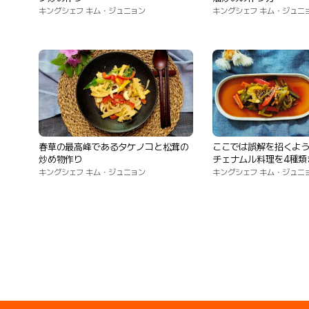
キングシェフ キム・ジュニョン
キングシェフ キム・ジュニ
春草の最高峰であるタケノコと松茸の
ここでは誤解を招くよ
炒め物作り
チェナムル料理を4種類
た！
キングシェフ キム・ジュニョン
キングシェフ キム・ジュニ