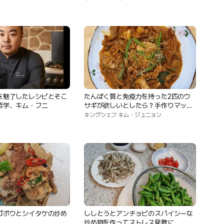
を魅了したレシピとそこ
たんぱく質と免疫力を持った2匹のウ
哲学、キム・フニ
サギが欲しいとしたら？手作りマッシ
ュルームプルコギ作り
キングシェフ キム・ジュニョン
ゴボウとシイタケの炒め
ししとうとアンチョビのスパイシーな
炒め物を作ってストレス発散に