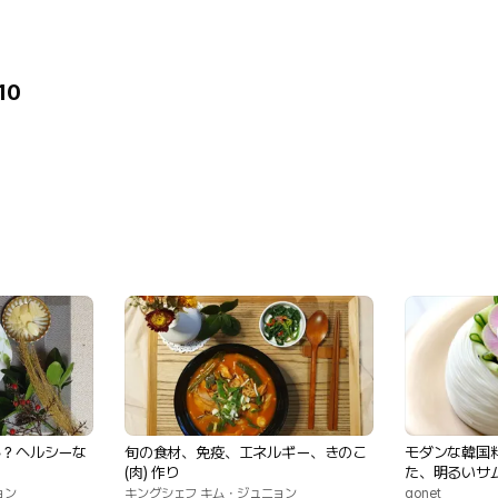
10
か？ヘルシーな
旬の食材、免疫、エネルギー、きのこ
モダンな韓国
(肉) 作り
た、明るいサ
ョン
キングシェフ キム・ジュニョン
gonet