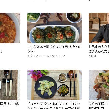
一生使える牡蠣づくりの冬用サプリメ
世界中の人々
ント
に込められた
ョン
キングシェフ キム・ジュニョン
김훈이
韓国風ナスの醤
デュラム天ぷらと心地よいチョコチュ
免疫の王様！
ジャンソースを作る春のハーブの王様
物の作り方