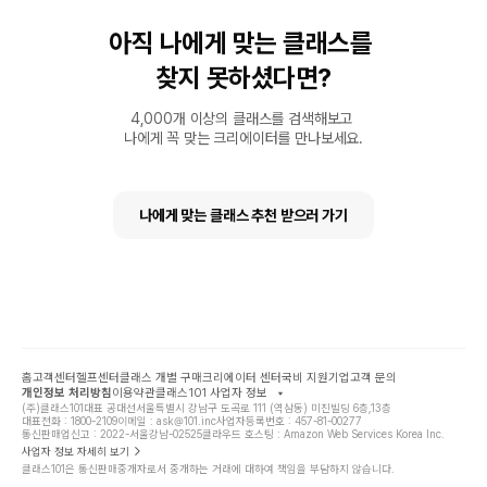
아직 나에게 맞는 클래스를
찾지 못하셨다면?
4,000개 이상의 클래스를 검색해보고
나에게 꼭 맞는 크리에이터를 만나보세요.
나에게 맞는 클래스 추천 받으러 가기
홈
고객센터
헬프센터
클래스 개별 구매
크리에이터 센터
국비 지원
기업고객 문의
개인정보 처리방침
이용약관
클래스101 사업자 정보
(주)클래스101
대표 공대선
서울특별시 강남구 도곡로 111 (역삼동) 미진빌딩 6층,13층
대표전화 : 1800-2109
이메일 : ask@101.inc
사업자등록번호 : 457-81-00277
통신판매업신고 : 2022-서울강남-02525
클라우드 호스팅 : Amazon Web Services Korea Inc.
사업자 정보 자세히 보기
클래스101은 통신판매중개자로서 중개하는 거래에 대하여 책임을 부담하지 않습니다.