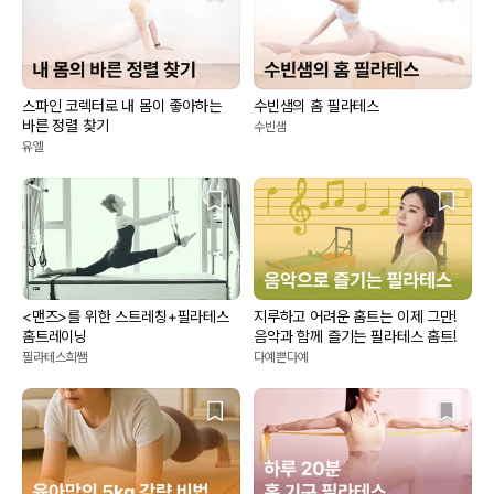
스파인 코렉터로 내 몸이 좋아하는
수빈샘의 홈 필라테스
바른 정렬 찾기
수빈샘
유엘
<맨즈>를 위한 스트레칭+필라테스
지루하고 어려운 홈트는 이제 그만!
홈트레이닝
음악과 함께 즐기는 필라테스 홈트!
필라테스희쌤
다예쁜다예