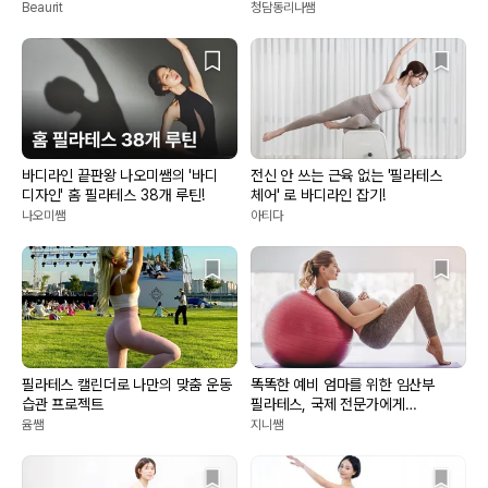
Beaurit
청담동리나쌤
바디라인 끝판왕 나오미쌤의 '바디
전신 안 쓰는 근육 없는 '필라테스
디자인' 홈 필라테스 38개 루틴!
체어' 로 바디라인 잡기!
나오미쌤
아티다
필라테스 캘린더로 나만의 맞춤 운동
똑똑한 예비 엄마를 위한 임산부
습관 프로젝트
필라테스, 국제 전문가에게
배워보세요!
윰쌤
지니쌤