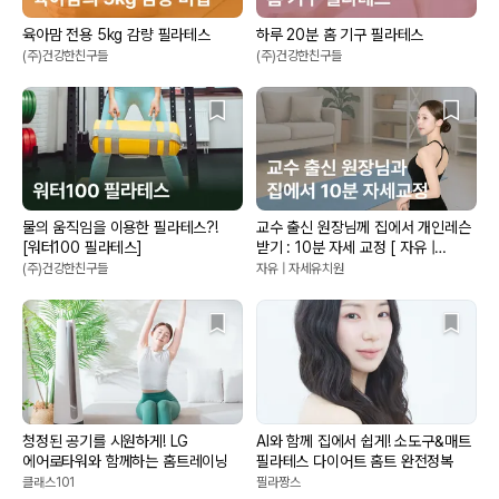
육아맘 전용 5kg 감량 필라테스
하루 20분 홈 기구 필라테스
(주)건강한친구들
(주)건강한친구들
물의 움직임을 이용한 필라테스?!
교수 출신 원장님께 집에서 개인레슨
[워터100 필라테스]
받기 : 10분 자세 교정 [ 자유 |
자세유치원 ]
(주)건강한친구들
자유 | 자세유치원
청정된 공기를 시원하게! LG
AI와 함께 집에서 쉽게! 소도구&매트
에어로타워와 함께하는 홈트레이닝
필라테스 다이어트 홈트 완전정복
클래스101
필라짱스