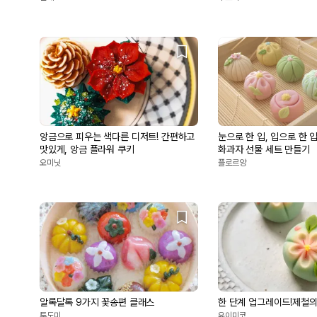
앙금으로 피우는 색다른 디저트! 간편하고
눈으로 한 입, 입으로 한 
맛있게, 앙금 플라워 쿠키
화과자 선물 세트 만들기
오미닛
플로르앙
알록달록 9가지 꽃송편 클래스
한 단계 업그레이드!제철의
투도미
유이미코