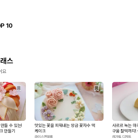
P 10
클래스
어요
만들 수 있는!
맛있는 꽃을 피워내는 앙금 꽃자수 떡
사르르 녹는 마
크 만들기
케이크
구움 찰떡까지!
만들기
라이스앤블룸
레가토 디저트