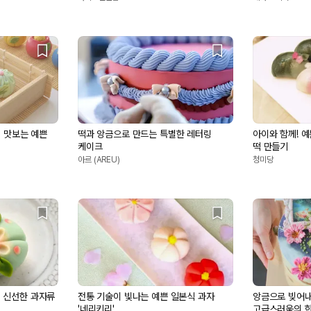
입 맛보는 예쁜
떡과 앙금으로 만드는 특별한 레터링
아이와 함께! 
케이크
떡 만들기
아르 (AREU)
청미당
 신선한 과자류
전통 기술이 빛나는 예쁜 일본식 과자
앙금으로 빚어내
'네리키리'
고급스러움의 한